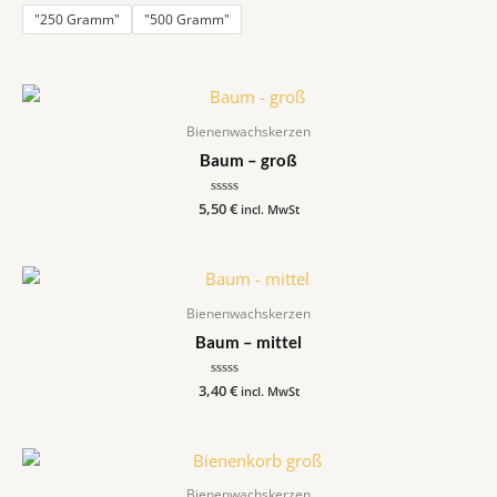
0
von
"250 Gramm"
"500 Gramm"
5
Bienenwachskerzen
Baum – groß
5,50
Bewertet
€
incl. MwSt
mit
0
von
5
Bienenwachskerzen
Baum – mittel
3,40
Bewertet
€
incl. MwSt
mit
0
von
5
Bienenwachskerzen