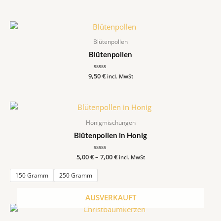
Blütenpollen
Blütenpollen
9,50
Bewertet
€
incl. MwSt
mit
0
von
5
Honigmischungen
Blütenpollen in Honig
5,00
€
–
Bewertet
7,00
€
incl. MwSt
mit
0
von
150 Gramm
250 Gramm
5
AUSVERKAUFT