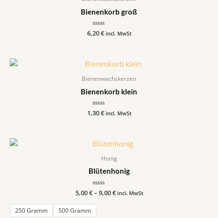
Bienenkorb groß
6,20
Bewertet
€
incl. MwSt
mit
0
von
5
Bienenwachskerzen
Bienenkorb klein
1,30
Bewertet
€
incl. MwSt
mit
0
von
5
Honig
Blütenhonig
5,00
€
–
Bewertet
9,00
€
incl. MwSt
mit
0
von
250 Gramm
500 Gramm
5