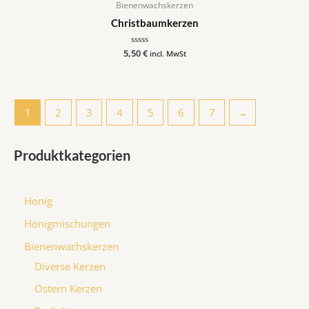
Bienenwachskerzen
Christbaumkerzen
5,50
Bewertet
€
incl. MwSt
mit
0
von
5
1
2
3
4
5
6
7
→
Produktkategorien
Honig
Honigmischungen
Bienenwachskerzen
Diverse Kerzen
Ostern Kerzen