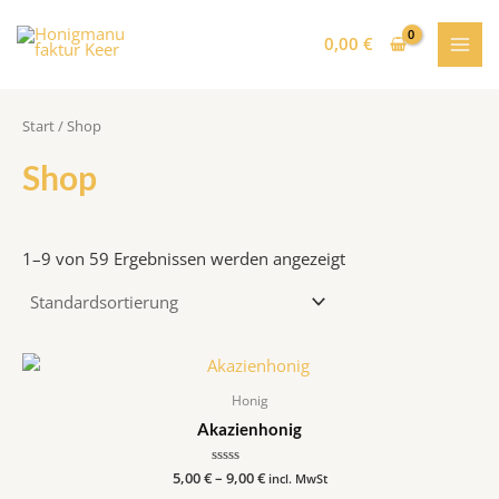
Zum
MAI
Inhalt
0,00
€
MEN
springen
Start
/ Shop
Shop
1–9 von 59 Ergebnissen werden angezeigt
Honig
Akazienhonig
5,00
€
–
Bewertet
9,00
€
incl. MwSt
mit