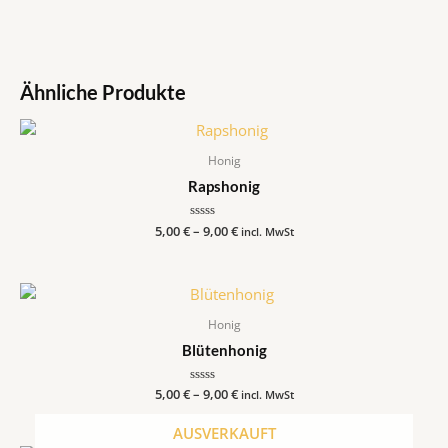
Ähnliche Produkte
Honig
Rapshonig
5,00
€
–
Bewertet
9,00
€
incl. MwSt
mit
0
von
5
Honig
Blütenhonig
5,00
€
–
Bewertet
9,00
€
incl. MwSt
mit
0
von
AUSVERKAUFT
5