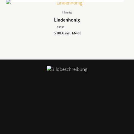
Honig
Lindenhonig
5,00
Bewertet
€
incl. MwSt
mit
0
von
5