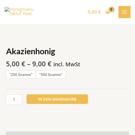
Zum
MAI
Inhalt
0,00
€
MEN
springen
Akazienhonig
Menge
Akazienhonig
5,00
€
–
9,00
€
incl. MwSt
"250 Gramm"
"500 Gramm"
IN DEN WARENKORB