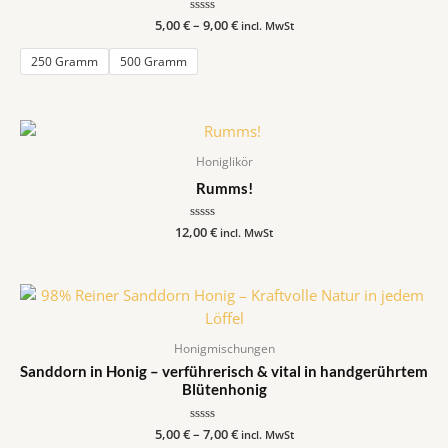
5,00
€
–
Bewertet
9,00
€
incl. MwSt
mit
0
von
250 Gramm
500 Gramm
5
Honiglikör
Rumms!
12,00
Bewertet
€
incl. MwSt
mit
0
von
5
Honigmischungen
Sanddorn in Honig – verführerisch & vital in handgerührtem
Blütenhonig
5,00
€
–
Bewertet
7,00
€
incl. MwSt
mit