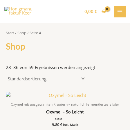
Zum
MAI
Inhalt
0,00
€
MEN
springen
Start
/
Shop
/ Seite 4
Shop
28–36 von 59 Ergebnissen werden angezeigt
Oxymel mit ausgewählten Kräutern – natürlich fermentiertes Elixier
Oxymel – So Leicht
9,80
Bewertet
€
incl. MwSt
mit