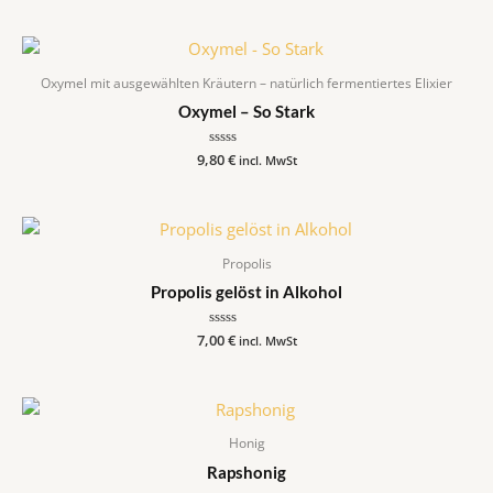
0
von
5
Oxymel mit ausgewählten Kräutern – natürlich fermentiertes Elixier
Oxymel – So Stark
9,80
Bewertet
€
incl. MwSt
mit
0
von
5
Propolis
Propolis gelöst in Alkohol
7,00
Bewertet
€
incl. MwSt
mit
0
von
5
Honig
Rapshonig