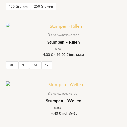
0
von
150 Gramm
250 Gramm
5
Bienenwachskerzen
Stumpen – Rillen
4,00
€
–
Bewertet
16,00
€
incl. MwSt
mit
0
von
"XL"
"L"
"M"
"S"
5
Bienenwachskerzen
Stumpen – Wellen
4,40
Bewertet
€
incl. MwSt
mit
0
von
5