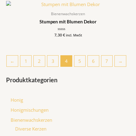
Bienenwachskerzen
Stumpen mit Blumen Dekor
7,30
Bewertet
€
incl. MwSt
mit
0
von
5
←
1
2
3
4
5
6
7
→
Produktkategorien
Honig
Honigmischungen
Bienenwachskerzen
Diverse Kerzen