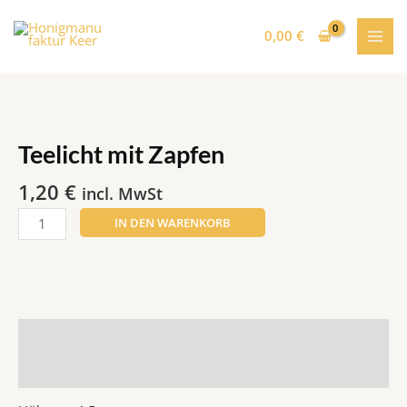
Zum
MAI
Inhalt
0,00
€
MEN
springen
Teelicht
mit
Zapfen
Teelicht mit Zapfen
Menge
1,20
€
incl. MwSt
IN DEN WARENKORB
Beschreibung
Rezensionen (0)