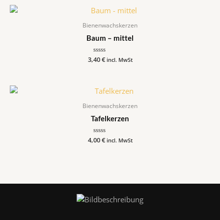
5
Bienenwachskerzen
Baum – mittel
3,40
Bewertet
€
incl. MwSt
mit
0
von
5
Bienenwachskerzen
Tafelkerzen
4,00
Bewertet
€
incl. MwSt
mit
0
von
5