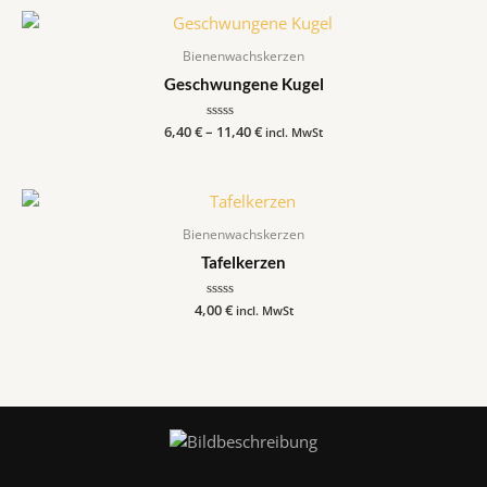
5
Bienenwachskerzen
Geschwungene Kugel
6,40
€
–
Bewertet
11,40
€
incl. MwSt
mit
0
von
5
Bienenwachskerzen
Tafelkerzen
4,00
Bewertet
€
incl. MwSt
mit
0
von
5