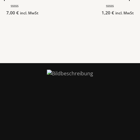
7,00
€
1,20
€
Bewertet
Bewertet
incl. MwSt
incl. MwSt
mit
mit
0
0
von
von
5
5