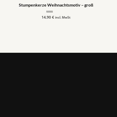
Stumpenkerze Weihnachtsmotiv – groß
14,90
€
Bewertet
incl. MwSt
mit
0
von
5