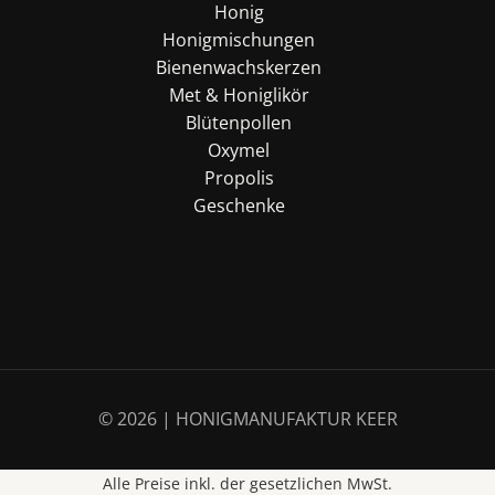
Honig
Honigmischungen
Bienenwachskerzen
Met & Honiglikör
Blütenpollen
Oxymel
Propolis
Geschenke
© 2026 | HONIGMANUFAKTUR KEER
Alle Preise inkl. der gesetzlichen MwSt.