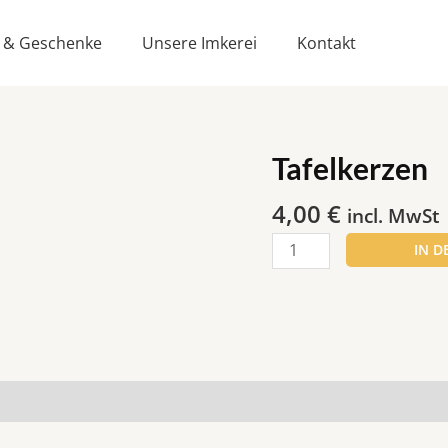
 & Geschenke
Unsere Imkerei
Kontakt
Tafelkerzen
Tafelkerzen
Menge
4,00
€
incl. MwSt
IN 